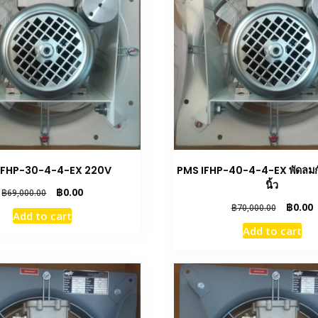
IFHP-30-4-4-EX 220V
PMS IFHP-40-4-4-EX พัดลมกั
นิ้ว
Original
Current
฿
0.00
฿
69,000.00
price
price
Original
C
฿
0.00
฿
70,000.00
Add to cart
was:
is:
price
p
Add to cart
฿69,000.00.
฿0.00.
was:
i
฿70,000.
฿