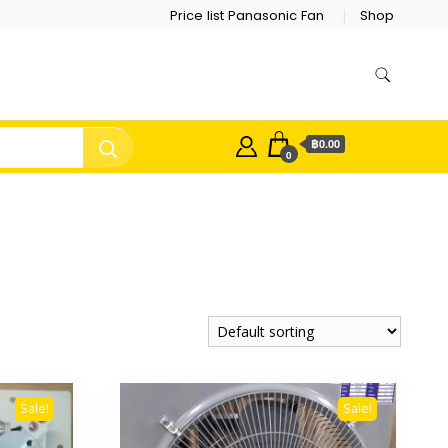
Price list Panasonic Fan
Shop
฿0.00
0
Sale!
Sale!