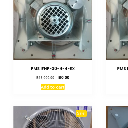
PMS IFHP-30-4-4-EX
PMS 
Original
Current
฿
0.00
฿
69,000.00
price
price
Add to cart
was:
is:
฿69,000.00.
฿0.00.
Sale!