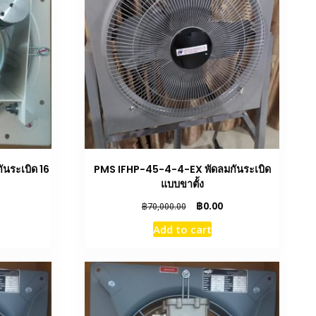
นระเบิด 16
PMS IFHP-45-4-4-EX พัดลมกันระเบิด
แบบขาตั้ง
urrent
Original
Current
฿
0.00
฿
70,000.00
rice
price
price
Add to cart
s:
was:
is:
00.
0.00.
฿70,000.00.
฿0.00.