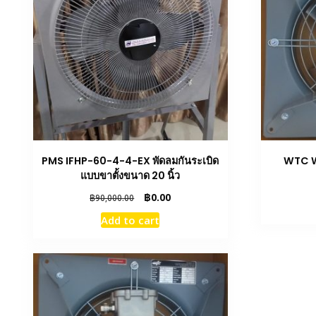
PMS IFHP-60-4-4-EX พัดลมกันระเบิด
WTC 
แบบขาตั้งขนาด 20 นิ้ว
Original
Current
฿
0.00
฿
90,000.00
price
price
Add to cart
was:
is:
฿90,000.00.
฿0.00.