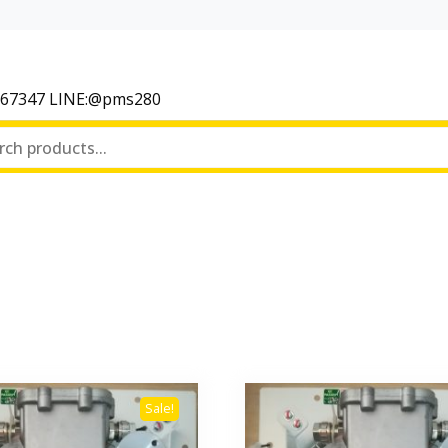
367347 LINE:@pms280
Sale!