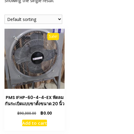
Showing the single result
Sale!
PMS IFHP-60-4-4-EX พัดลม
กันระเบิดแบบขาตั้งขนาด 20 นิ้ว
Original
Current
฿
0.00
฿
90,000.00
price
price
Add to cart
was:
is:
฿90,000.00.
฿0.00.