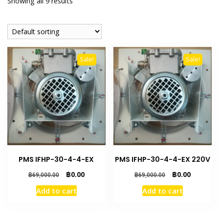
Showing all 9 results
Sale!
Sale!
PMS IFHP-30-4-4-EX
PMS IFHP-30-4-4-EX 220V
Original
Current
Original
Current
฿
0.00
฿
0.00
฿
69,000.00
฿
69,000.00
price
price
price
price
Add to cart
Add to cart
was:
is:
was:
is:
฿69,000.00.
฿0.00.
฿69,000.00.
฿0.00.