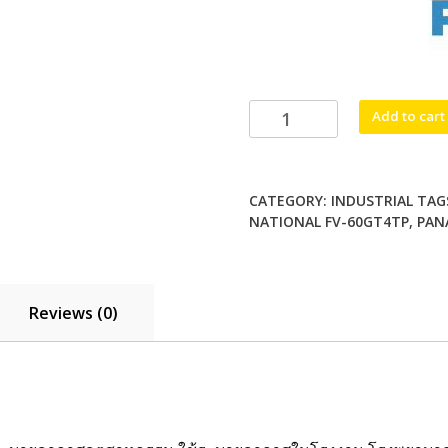
Panasonic
Add to cart
FV-
60GT4
พัดลม
CATEGORY:
INDUSTRIAL
TAG
ระบาย
NATIONAL FV-60GT4TP
,
PAN
อากาศ
อุตสาหกรรม
แรง
สูง
Reviews (0)
quantity