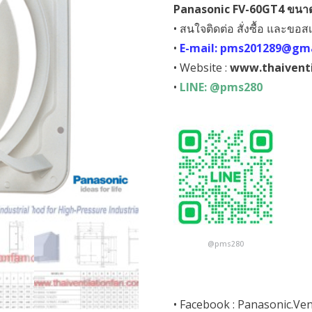
Panasonic FV-60GT4 ขนาดใ
was:
is:
• สนใจติดต่อ สั่งซื้อ และขอส
฿48,290.00.
฿3
•
E-mail: pms201289@gm
• Website :
www.thaiventi
•
LINE: @pms280
@pms280
• Facebook :
Panasonic.Ven