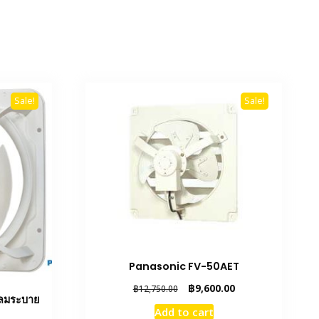
Sale!
Sale!
Panasonic FV-50AET
Original
Current
฿
9,600.00
฿
12,750.00
ลมระบาย
price
price
Add to cart
was:
is: