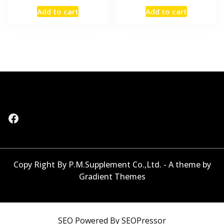
price
price
price
price
Add to cart
Add to cart
was:
is:
was:
is:
฿21,960.00.
฿17,700.00.
฿8,940.00.
฿7,000.
Facebook
Copy Right By P.M.Supplement Co.,Ltd. - A theme by
Gradient Themes
SEO
Powered By
SEOPressor