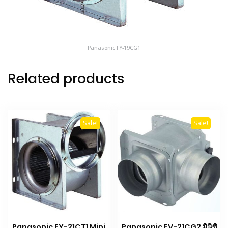
Panasonic FY-19CG1
Related products
Sale!
Sale!
Panasonic FY-21CT1 Mini
Panasonic FV-21CG2 มินิซิ