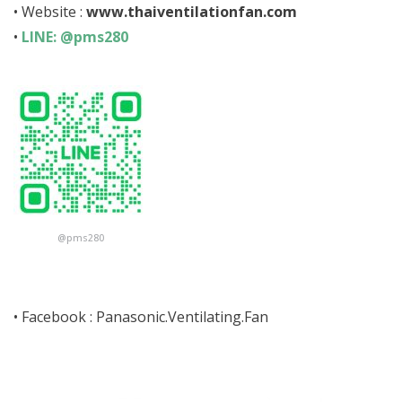
• Website :
www.thaiventilationfan.com
•
LINE: @pms280
@pms280
• Facebook :
Panasonic.Ventilating.Fan