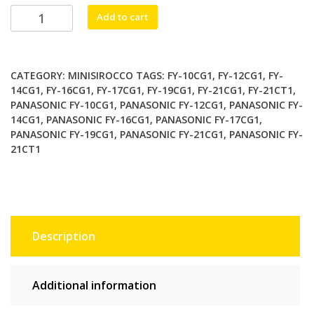
Panasonic
Alternative:
Add to cart
FY-
19CG1
Mini
CATEGORY:
MINISIROCCO
TAGS:
FY-10CG1
,
FY-12CG1
,
FY-
sirocco
14CG1
,
FY-16CG1
,
FY-17CG1
,
FY-19CG1
,
FY-21CG1
,
FY-21CT1
,
quantity
PANASONIC FY-10CG1
,
PANASONIC FY-12CG1
,
PANASONIC FY-
14CG1
,
PANASONIC FY-16CG1
,
PANASONIC FY-17CG1
,
PANASONIC FY-19CG1
,
PANASONIC FY-21CG1
,
PANASONIC FY-
21CT1
Description
Additional information