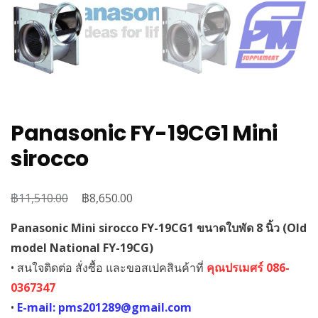
Panasonic FY-19CG1 Mini
sirocco
฿
Original
฿
Current
11,510.00
8,650.00
price
price
Panasonic Mini sirocco FY-19CG1 ขนาดใบพัด 8 นิ้ว (Old
was:
is:
model National FY-19CG)
฿11,510.00.
฿8,650.00.
• สนใจติดต่อ สั่งซื้อ และขอสเปคสินค้าที่
คุณปรเมศร์ 086-
0367347
•
E-mail: pms201289@gmail.com