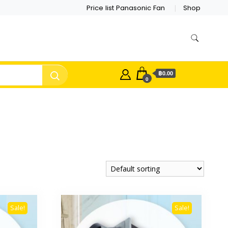
Price list Panasonic Fan
Shop
฿0.00
0
Sale!
Sale!