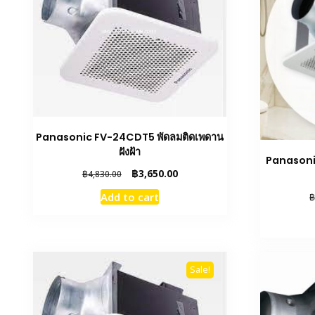
Panasonic FV-24CDT5 พัดลมติดเพดาน
ฝังฝ้า
Panasoni
Original
Current
฿
3,650.00
฿
4,830.00
price
price
Add to cart
฿
was:
is:
฿4,830.00.
฿3,650.00.
Sale!