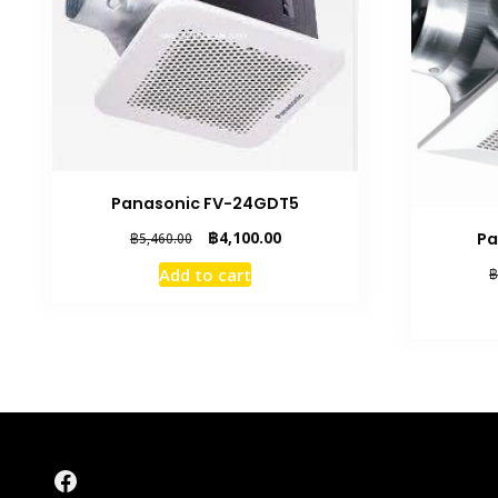
Panasonic FV-24GDT5
Original
Current
฿
4,100.00
Pa
฿
5,460.00
price
price
Add to cart
฿
was:
is:
฿5,460.00.
฿4,100.00.
Facebook