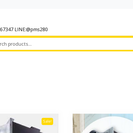
367347 LINE:@pms280
Sale!