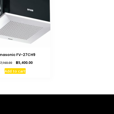
nasonic FV-27CH9
Original
Current
฿
5,400.00
7,160.00
price
price
Add to cart
was:
is:
฿7,160.00.
฿5,400.00.