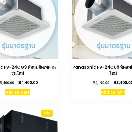
c FV-24CG9 พัดลมติดเพดาน
Panasonic FV-24CU9 พัดลมติ
รุ่นใหม่
ใหม่
Original
Current
Original
฿
4,400.00
฿
3,400.0
5,460.00
฿
4,190.00
price
price
price
Add to cart
Add to cart
was:
is:
was:
฿5,460.00.
฿4,400.00.
฿4,190.00.
Sale!