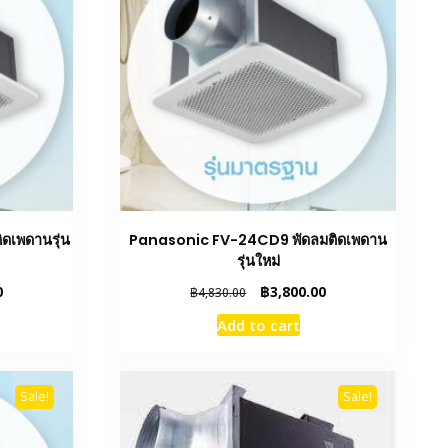
ดเพดานรุ่น
Panasonic FV-24CD9 พัดลมติดเพดาน
รุ่นใหม่
Current
Original
Current
0
฿
3,800.00
฿
4,830.00
price
price
price
Add to cart
is:
was:
is:
฿2,600.00.
฿4,830.00.
฿3,800.00.
Sale!
Sale!