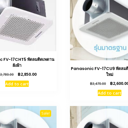
c FV-17CHT5 พัดลมติดเพดาน
ฝังฝ้า
Panasonic FV-17CU9 พัดลมติ
Original
Current
฿
2,850.00
ใหม่
3,780.00
price
price
Original
฿
2,600.0
Add to cart
฿
3,470.00
was:
is:
price
฿3,780.00.
฿2,850.00.
Add to cart
was:
฿3,470.00.
Sale!