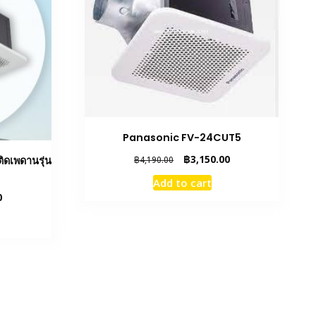
Panasonic FV-24CUT5
Original
Current
฿
3,150.00
ดเพดานรุ่น
฿
4,190.00
price
price
Add to cart
was:
is:
Current
0
฿4,190.00.
฿3,150.00.
price
is:
฿3,400.00.