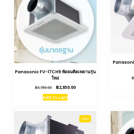
Panasoni
Panasonic FV-17CH9 พัดลมติดเพดานรุ่น
ใหม่
฿
Original
Current
฿
2,850.00
฿
3,780.00
price
price
Add to cart
was:
is:
฿3,780.00.
฿2,850.00.
Sale!