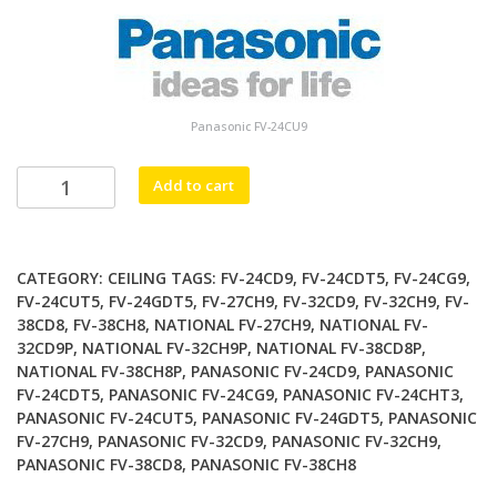
Panasonic FV-24CU9
Panasonic
Alternative:
Add to cart
FV-
24CG9
พัดลม
CATEGORY:
CEILING
TAGS:
FV-24CD9
,
FV-24CDT5
,
FV-24CG9
,
ติด
FV-24CUT5
,
FV-24GDT5
,
FV-27CH9
,
FV-32CD9
,
FV-32CH9
,
FV-
เพดาน
38CD8
,
FV-38CH8
,
NATIONAL FV-27CH9
,
NATIONAL FV-
รุ่น
32CD9P
,
NATIONAL FV-32CH9P
,
NATIONAL FV-38CD8P
,
ใหม่
NATIONAL FV-38CH8P
,
PANASONIC FV-24CD9
,
PANASONIC
quantity
FV-24CDT5
,
PANASONIC FV-24CG9
,
PANASONIC FV-24CHT3
,
PANASONIC FV-24CUT5
,
PANASONIC FV-24GDT5
,
PANASONIC
FV-27CH9
,
PANASONIC FV-32CD9
,
PANASONIC FV-32CH9
,
PANASONIC FV-38CD8
,
PANASONIC FV-38CH8