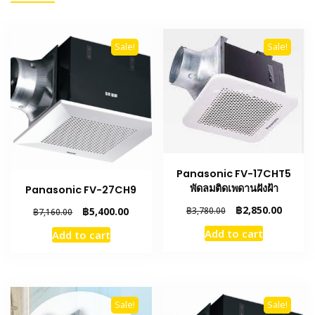
Sale!
Sale!
Panasonic FV-17CHT5
พัดลมติดเพดานฝังฝ้า
Panasonic FV-27CH9
Original
Curren
฿
2,850.00
Original
Current
฿
3,780.00
฿
5,400.00
฿
7,160.00
price
price
price
price
Add to cart
Add to cart
was:
is:
was:
is:
฿3,780.00.
฿2,850.
฿7,160.00.
฿5,400.00.
Sale!
Sale!