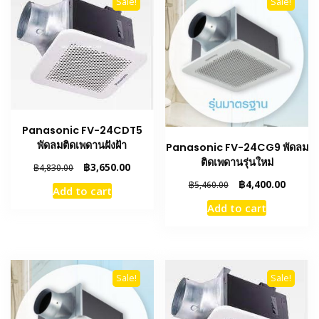
Sale!
Sale!
Panasonic FV-24CDT5
พัดลมติดเพดานฝังฝ้า
Panasonic FV-24CG9 พัดลม
ติดเพดานรุ่นใหม่
Original
Current
฿
3,650.00
฿
4,830.00
price
price
Original
Curren
฿
4,400.00
฿
5,460.00
Add to cart
was:
is:
price
price
Add to cart
฿4,830.00.
฿3,650.00.
was:
is:
฿5,460.00.
฿4,400.
Sale!
Sale!