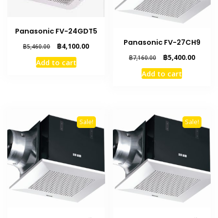
Panasonic FV-24GDT5
Panasonic FV-27CH9
Original
Current
฿
4,100.00
฿
5,460.00
price
price
Original
Curren
฿
5,400.00
฿
7,160.00
Add to cart
was:
is:
price
price
Add to cart
฿5,460.00.
฿4,100.00.
was:
is:
฿7,160.00.
฿5,400.
Sale!
Sale!