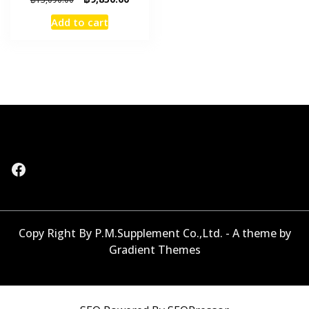
price
price
Add to cart
was:
is:
฿13,090.00.
฿9,850.00.
Facebook
Copy Right By P.M.Supplement Co.,Ltd. - A theme by
Gradient Themes