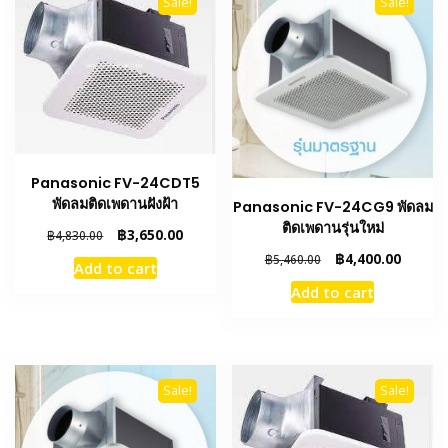
Sale!
Sale!
Panasonic FV-24CDT5
พัดลมติดเพดานฝังฝ้า
Panasonic FV-24CG9 พัดลม
ติดเพดานรุ่นใหม่
Original
Current
฿
3,650.00
฿
4,830.00
price
price
Original
Curren
฿
4,400.00
฿
5,460.00
Add to cart
was:
is:
price
price
Add to cart
฿4,830.00.
฿3,650.00.
was:
is:
฿5,460.00.
฿4,400.
Sale!
Sale!