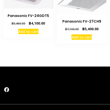
Panasonic FV-24GDT5
Panasonic FV-27CH9
Original
Current
฿
4,100.00
฿
5,460.00
price
price
Original
Curren
฿
5,400.00
฿
7,160.00
Add to cart
was:
is:
price
price
Add to cart
฿5,460.00.
฿4,100.00.
was:
is:
฿7,160.00.
฿5,400.
Facebook