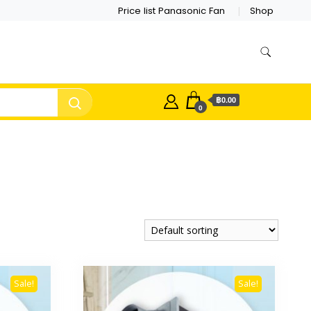
Price list Panasonic Fan
Shop
฿0.00
0
Sale!
Sale!