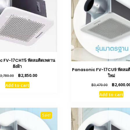
c FV-17CHT5 พัดลมติดเพดาน
ฝังฝ้า
Panasonic FV-17CU9 พัดลมติ
Original
Current
฿
2,850.00
ใหม่
3,780.00
price
price
Original
฿
2,600.0
Add to cart
฿
3,470.00
was:
is:
price
฿3,780.00.
฿2,850.00.
Add to cart
was:
฿3,470.00.
Sale!