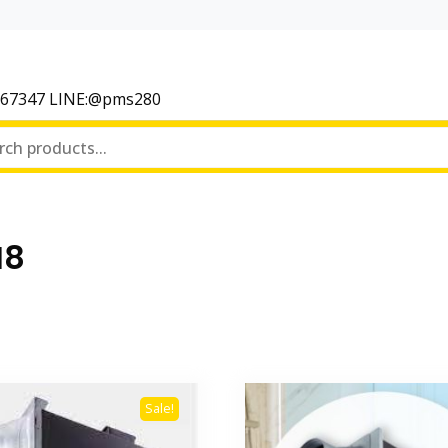
367347 LINE:@pms280
H8
Sale!