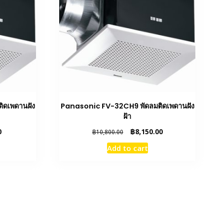
ิดเพดานฝัง
Panasonic FV-32CH9 พัดลมติดเพดานฝัง
ฝ้า
Current
Original
Current
0
฿
8,150.00
฿
10,800.00
price
price
price
Add to cart
is:
was:
is:
฿7,250.00.
฿10,800.00.
฿8,150.00.