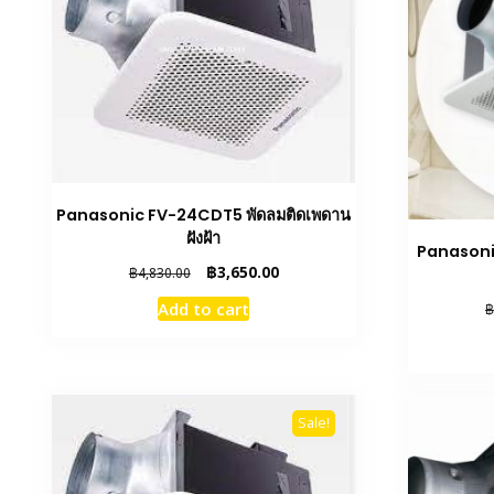
Panasonic FV-24CDT5 พัดลมติดเพดาน
ฝังฝ้า
Panasoni
Original
Current
฿
3,650.00
฿
4,830.00
price
price
Add to cart
฿
was:
is:
฿4,830.00.
฿3,650.00.
Sale!