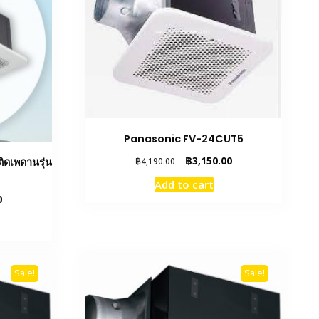
Panasonic FV-24CUT5
Original
Current
฿
3,150.00
ดเพดานรุ่น
฿
4,190.00
price
price
Add to cart
was:
is:
Current
0
฿4,190.00.
฿3,150.00.
price
is:
฿3,400.00.
Sale!
Sale!