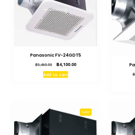
Panasonic FV-24GDT5
Original
Current
฿
4,100.00
Pa
฿
5,460.00
price
price
Add to cart
฿
was:
is:
฿5,460.00.
฿4,100.00.
Sale!