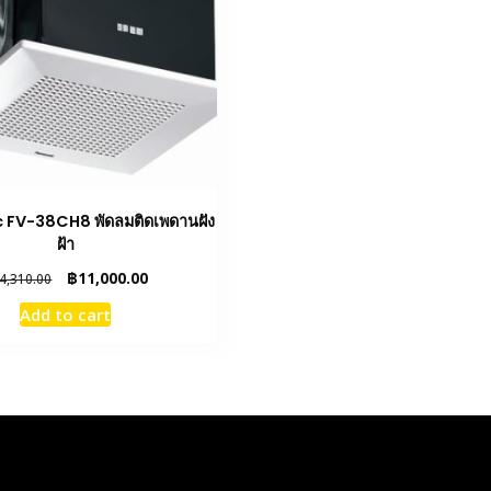
 FV-38CH8 พัดลมติดเพดานฝัง
ฝ้า
Original
Current
฿
11,000.00
4,310.00
price
price
Add to cart
was:
is:
฿14,310.00.
฿11,000.00.