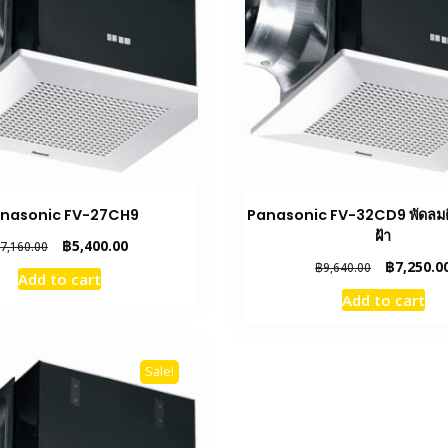
nasonic FV-27CH9
Panasonic FV-32CD9 พัดลมต
ฝ้า
Original
Current
฿
5,400.00
7,160.00
price
price
Original
฿
7,250.0
฿
9,640.00
Add to cart
was:
is:
price
Add to cart
฿7,160.00.
฿5,400.00.
was:
฿9,640.00.
Sale!