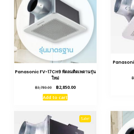
Panasoni
Panasonic FV-17CH9 พัดลมติดเพดานรุ่น
ใหม่
฿
Original
Current
฿
2,850.00
฿
3,780.00
price
price
Add to cart
was:
is:
฿3,780.00.
฿2,850.00.
Sale!