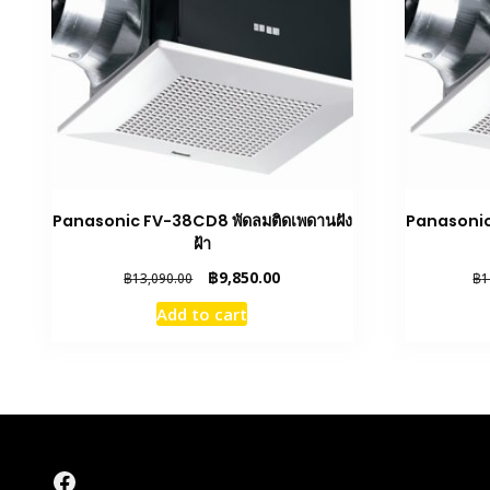
Panasonic FV-38CD8 พัดลมติดเพดานฝัง
Panasonic
ฝ้า
Original
Current
฿
9,850.00
฿
13,090.00
฿
1
price
price
Add to cart
was:
is:
฿13,090.00.
฿9,850.00.
Facebook