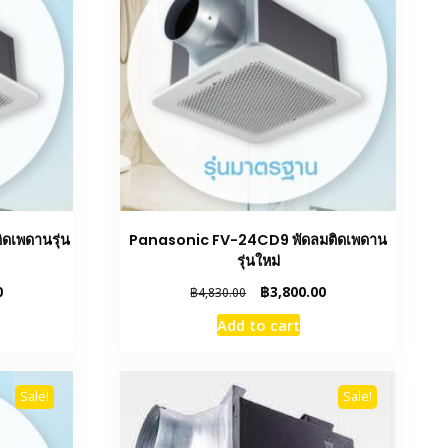
ดเพดานรุ่น
Panasonic FV-24CD9 พัดลมติดเพดาน
รุ่นใหม่
Current
Original
Current
0
฿
3,800.00
฿
4,830.00
price
price
price
Add to cart
is:
was:
is:
฿2,600.00.
฿4,830.00.
฿3,800.00.
Sale!
Sale!